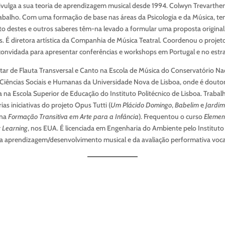
ulga a sua teoria de aprendizagem musical desde 1994. Colwyn Trevarthe
 trabalho. Com uma formação de base nas áreas da Psicologia e da Música, 
unto destes e outros saberes têm-na levado a formular uma proposta origina
. É diretora artística da Companhia de Música Teatral. Coordenou o projet
convidada para apresentar conferências e workshops em Portugal e no estr
de Flauta Transversal e Canto na Escola de Música do Conservatório Nac
Ciências Sociais e Humanas da Universidade Nova de Lisboa, onde é doutor
a na Escola Superior de Educação do Instituto Politécnico de Lisboa. Trabal
ias iniciativas do projeto Opus Tutti (
Um Plácido Domingo
,
Babelim
e
Jardim
 na
Formação Transitiva em Arte para a Infância
). Frequentou o curso
Elemen
c Learning
, nos EUA. É licenciada em Engenharia do Ambiente pelo Instituto
da aprendizagem/desenvolvimento musical e da avaliação performativa vocal