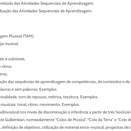
conteúdo das Atividades Sequenciais de Aprendizagem.
plicação das Atividades Sequenciais de Aprendizagem.
agem Musical (TAM).
ia musical.
is e subníveis.
 ritmo.
itmo.
ação das sequências de aprendizagem de competências, de conteúdos e de
alavras e sem palavras. Exemplos.
nicalidade, tom de repouso, métrica, tessitura. Exemplos.
is musicais: tonal, ritmo, movimento. Exemplos.
ditivo/oral nos níveis de discriminação e inferência a partir de três fascíc
ste Gulbenkian, nomeadamente “Colos de Música”, “Colo da Terra” e “Colo do
, definição de objetivos, utilização de material extra-musical, propostas d